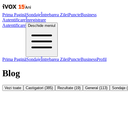
Prima Pagină
Sondaje
Întrebarea Zilei
Puncte
Business
Autentificare
Înregistrare
Autentificare
Deschide meniul
Prima Pagină
Sondaje
Întrebarea Zilei
Puncte
Business
Profil
Blog
Vezi toate
Castigatori
(
385
)
Rezultate
(
19
)
General
(
113
)
Sondaje
(