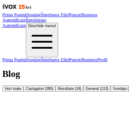
Prima Pagină
Sondaje
Întrebarea Zilei
Puncte
Business
Autentificare
Înregistrare
Autentificare
Deschide meniul
Prima Pagină
Sondaje
Întrebarea Zilei
Puncte
Business
Profil
Blog
Vezi toate
Castigatori
(
385
)
Rezultate
(
19
)
General
(
113
)
Sondaje
(