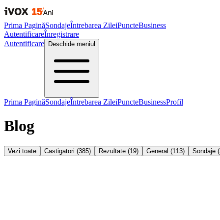
Prima Pagină
Sondaje
Întrebarea Zilei
Puncte
Business
Autentificare
Înregistrare
Autentificare
Deschide meniul
Prima Pagină
Sondaje
Întrebarea Zilei
Puncte
Business
Profil
Blog
Vezi toate
Castigatori
(
385
)
Rezultate
(
19
)
General
(
113
)
Sondaje
(