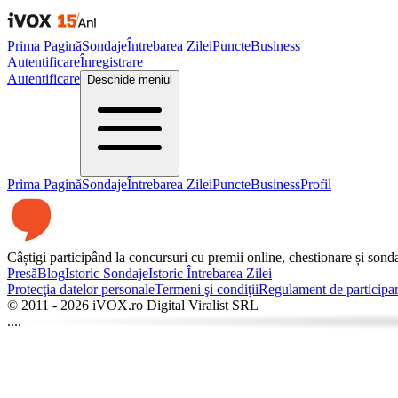
Prima Pagină
Sondaje
Întrebarea Zilei
Puncte
Business
Autentificare
Înregistrare
Autentificare
Deschide meniul
Prima Pagină
Sondaje
Întrebarea Zilei
Puncte
Business
Profil
Câștigi participând la concursuri cu premii online, chestionare și sonda
Presă
Blog
Istoric Sondaje
Istoric Întrebarea Zilei
Protecţia datelor personale
Termeni şi condiţii
Regulament de participa
© 2011 -
2026
iVOX.ro Digital Viralist SRL
....