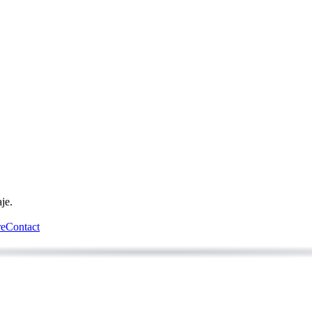
je.
re
Contact