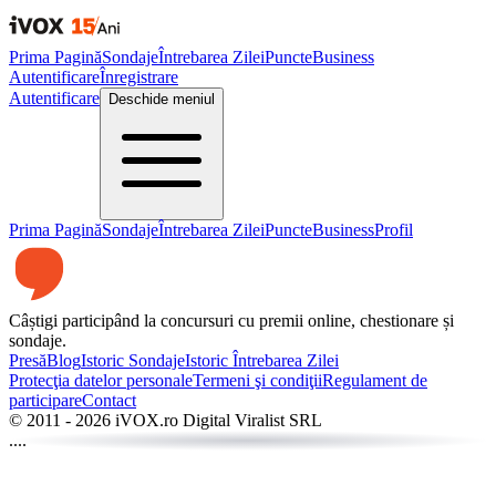
Prima Pagină
Sondaje
Întrebarea Zilei
Puncte
Business
Autentificare
Înregistrare
Autentificare
Deschide meniul
Prima Pagină
Sondaje
Întrebarea Zilei
Puncte
Business
Profil
Câștigi participând la concursuri cu premii online, chestionare și
sondaje.
Presă
Blog
Istoric Sondaje
Istoric Întrebarea Zilei
Protecţia datelor personale
Termeni şi condiţii
Regulament de
participare
Contact
© 2011 -
2026
iVOX.ro Digital Viralist SRL
....