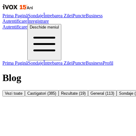
Prima Pagină
Sondaje
Întrebarea Zilei
Puncte
Business
Autentificare
Înregistrare
Autentificare
Deschide meniul
Prima Pagină
Sondaje
Întrebarea Zilei
Puncte
Business
Profil
Blog
Vezi toate
Castigatori
(
385
)
Rezultate
(
19
)
General
(
113
)
Sondaje
(