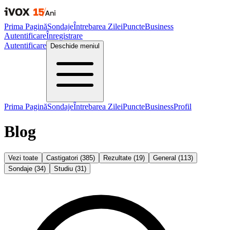
Prima Pagină
Sondaje
Întrebarea Zilei
Puncte
Business
Autentificare
Înregistrare
Autentificare
Deschide meniul
Prima Pagină
Sondaje
Întrebarea Zilei
Puncte
Business
Profil
Blog
Vezi toate
Castigatori
(
385
)
Rezultate
(
19
)
General
(
113
)
Sondaje
(
34
)
Studiu
(
31
)