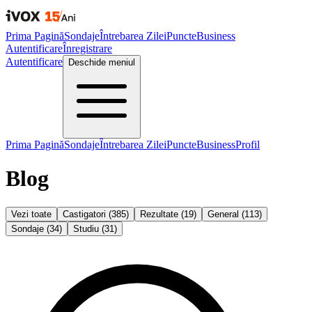
Prima Pagină
Sondaje
Întrebarea Zilei
Puncte
Business
Autentificare
Înregistrare
Autentificare
Deschide meniul
Prima Pagină
Sondaje
Întrebarea Zilei
Puncte
Business
Profil
Blog
Vezi toate
Castigatori
(
385
)
Rezultate
(
19
)
General
(
113
)
Sondaje
(
34
)
Studiu
(
31
)