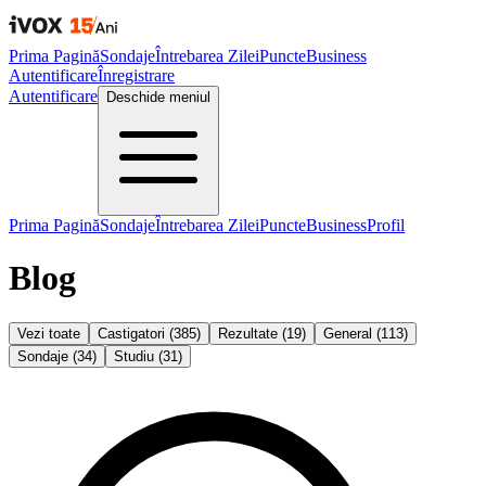
Prima Pagină
Sondaje
Întrebarea Zilei
Puncte
Business
Autentificare
Înregistrare
Autentificare
Deschide meniul
Prima Pagină
Sondaje
Întrebarea Zilei
Puncte
Business
Profil
Blog
Vezi toate
Castigatori
(
385
)
Rezultate
(
19
)
General
(
113
)
Sondaje
(
34
)
Studiu
(
31
)