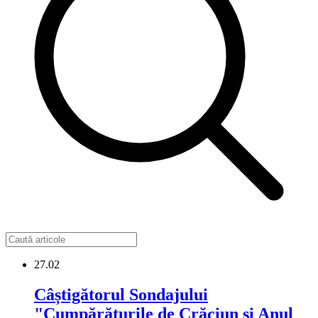
27.02
Câștigătorul Sondajului
"Cumpărăturile de Crăciun și Anul