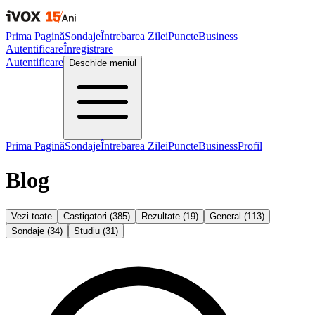
Prima Pagină
Sondaje
Întrebarea Zilei
Puncte
Business
Autentificare
Înregistrare
Autentificare
Deschide meniul
Prima Pagină
Sondaje
Întrebarea Zilei
Puncte
Business
Profil
Blog
Vezi toate
Castigatori
(
385
)
Rezultate
(
19
)
General
(
113
)
Sondaje
(
34
)
Studiu
(
31
)