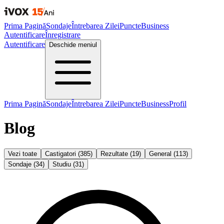
Prima Pagină
Sondaje
Întrebarea Zilei
Puncte
Business
Autentificare
Înregistrare
Autentificare
Deschide meniul
Prima Pagină
Sondaje
Întrebarea Zilei
Puncte
Business
Profil
Blog
Vezi toate
Castigatori
(
385
)
Rezultate
(
19
)
General
(
113
)
Sondaje
(
34
)
Studiu
(
31
)