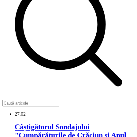
27.02
Câștigătorul Sondajului
"Cumpărăturile de Crăciun și Anul