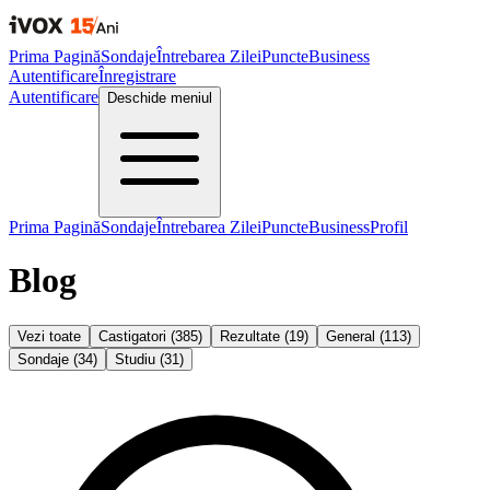
Prima Pagină
Sondaje
Întrebarea Zilei
Puncte
Business
Autentificare
Înregistrare
Autentificare
Deschide meniul
Prima Pagină
Sondaje
Întrebarea Zilei
Puncte
Business
Profil
Blog
Vezi toate
Castigatori
(
385
)
Rezultate
(
19
)
General
(
113
)
Sondaje
(
34
)
Studiu
(
31
)