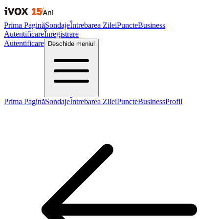
Prima Pagină
Sondaje
Întrebarea Zilei
Puncte
Business
Autentificare
Înregistrare
Autentificare
Deschide meniul
Prima Pagină
Sondaje
Întrebarea Zilei
Puncte
Business
Profil