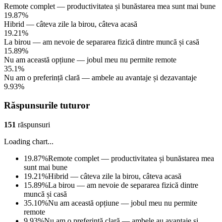
Remote complet — productivitatea și bunăstarea mea sunt mai bune
19.87%
Hibrid — câteva zile la birou, câteva acasă
19.21%
La birou — am nevoie de separarea fizică dintre muncă și casă
15.89%
Nu am această opțiune — jobul meu nu permite remote
35.1%
Nu am o preferință clară — ambele au avantaje și dezavantaje
9.93%
Răspunsurile tuturor
151
răspunsuri
Loading chart...
19.87
%
Remote complet — productivitatea și bunăstarea mea
sunt mai bune
19.21
%
Hibrid — câteva zile la birou, câteva acasă
15.89
%
La birou — am nevoie de separarea fizică dintre
muncă și casă
35.10
%
Nu am această opțiune — jobul meu nu permite
remote
9.93
%
Nu am o preferință clară — ambele au avantaje și