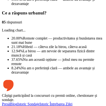
dezavantaje
Ce a răspuns urbanul?
85
răspunsuri
Loading chart...
20.00
%
Remote complet — productivitatea și bunăstarea mea
sunt mai bune
21.18
%
Hibrid — câteva zile la birou, câteva acasă
12.94
%
La birou — am nevoie de separarea fizică dintre
muncă și casă
37.65
%
Nu am această opțiune — jobul meu nu permite
remote
8.24
%
Nu am o preferință clară — ambele au avantaje și
dezavantaje
Câștigi participând la concursuri cu premii online, chestionare și
sondaje.
Presă
Blog
Istoric Sondaje
Istoric Întrebarea Zilei