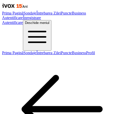
Prima Pagină
Sondaje
Întrebarea Zilei
Puncte
Business
Autentificare
Înregistrare
Autentificare
Deschide meniul
Prima Pagină
Sondaje
Întrebarea Zilei
Puncte
Business
Profil