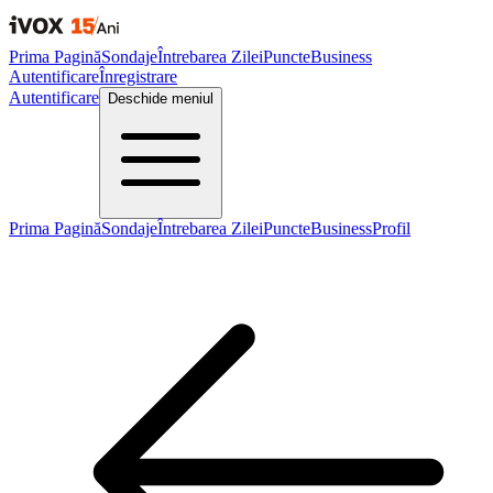
Prima Pagină
Sondaje
Întrebarea Zilei
Puncte
Business
Autentificare
Înregistrare
Autentificare
Deschide meniul
Prima Pagină
Sondaje
Întrebarea Zilei
Puncte
Business
Profil