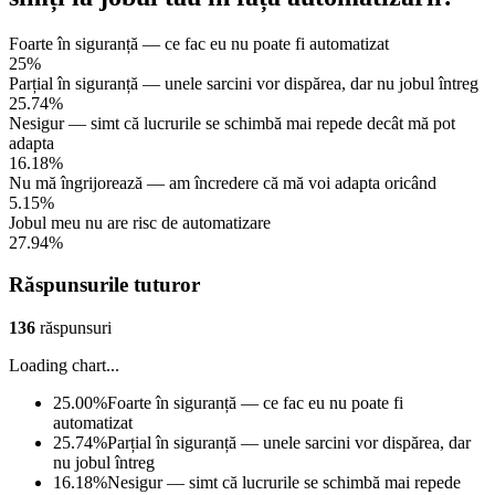
Foarte în siguranță — ce fac eu nu poate fi automatizat
25%
Parțial în siguranță — unele sarcini vor dispărea, dar nu jobul întreg
25.74%
Nesigur — simt că lucrurile se schimbă mai repede decât mă pot
adapta
16.18%
Nu mă îngrijorează — am încredere că mă voi adapta oricând
5.15%
Jobul meu nu are risc de automatizare
27.94%
Răspunsurile tuturor
136
răspunsuri
Loading chart...
25.00
%
Foarte în siguranță — ce fac eu nu poate fi
automatizat
25.74
%
Parțial în siguranță — unele sarcini vor dispărea, dar
nu jobul întreg
16.18
%
Nesigur — simt că lucrurile se schimbă mai repede