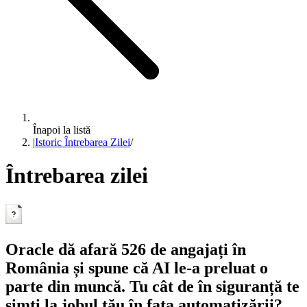
Înapoi la listă
|
Istoric Întrebarea Zilei
/
Întrebarea zilei
Oracle dă afară 526 de angajați în
România și spune că AI le-a preluat o
parte din muncă. Tu cât de în siguranță te
simți la jobul tău în fața automatizării?