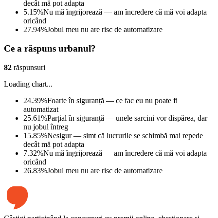
decât mă pot adapta
5.15
%
Nu mă îngrijorează — am încredere că mă voi adapta
oricând
27.94
%
Jobul meu nu are risc de automatizare
Ce a răspuns urbanul?
82
răspunsuri
Loading chart...
24.39
%
Foarte în siguranță — ce fac eu nu poate fi
automatizat
25.61
%
Parțial în siguranță — unele sarcini vor dispărea, dar
nu jobul întreg
15.85
%
Nesigur — simt că lucrurile se schimbă mai repede
decât mă pot adapta
7.32
%
Nu mă îngrijorează — am încredere că mă voi adapta
oricând
26.83
%
Jobul meu nu are risc de automatizare