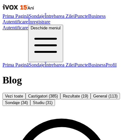
Prima Pagină
Sondaje
Întrebarea Zilei
Puncte
Business
Autentificare
Înregistrare
Autentificare
Deschide meniul
Prima Pagină
Sondaje
Întrebarea Zilei
Puncte
Business
Profil
Blog
Vezi toate
Castigatori
(
385
)
Rezultate
(
19
)
General
(
113
)
Sondaje
(
34
)
Studiu
(
31
)