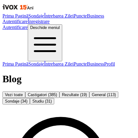
Prima Pagină
Sondaje
Întrebarea Zilei
Puncte
Business
Autentificare
Înregistrare
Autentificare
Deschide meniul
Prima Pagină
Sondaje
Întrebarea Zilei
Puncte
Business
Profil
Blog
Vezi toate
Castigatori
(
385
)
Rezultate
(
19
)
General
(
113
)
Sondaje
(
34
)
Studiu
(
31
)