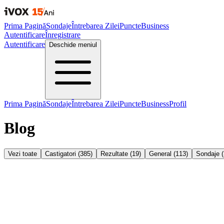
Prima Pagină
Sondaje
Întrebarea Zilei
Puncte
Business
Autentificare
Înregistrare
Autentificare
Deschide meniul
Prima Pagină
Sondaje
Întrebarea Zilei
Puncte
Business
Profil
Blog
Vezi toate
Castigatori
(
385
)
Rezultate
(
19
)
General
(
113
)
Sondaje
(